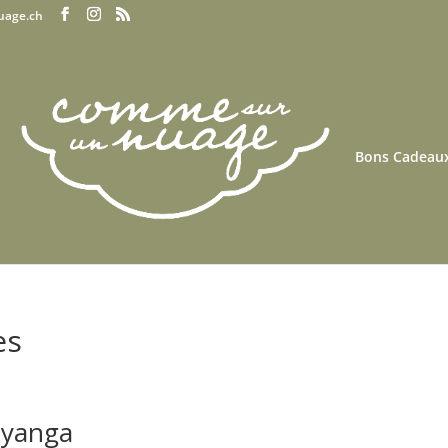
uage.ch
Bons Cadeau
es
hyanga